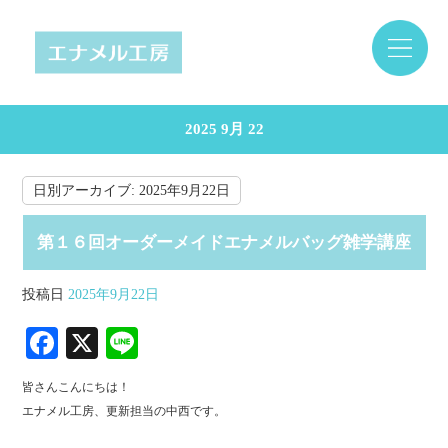
2025 9月 22
日別アーカイブ:
2025年9月22日
第１６回オーダーメイドエナメルバッグ雑学講座
投稿日
2025年9月22日
Fa
X
Li
ce
ne
皆さんこんにちは！
bo
エナメル工房、更新担当の中西です。
ok