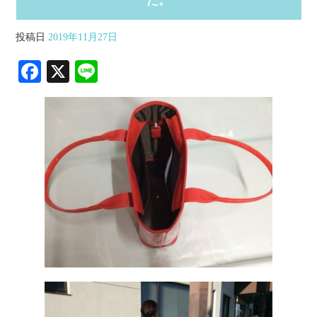
た。
投稿日
2019年11月27日
Fa
X
Li
ce
ne
bo
ok