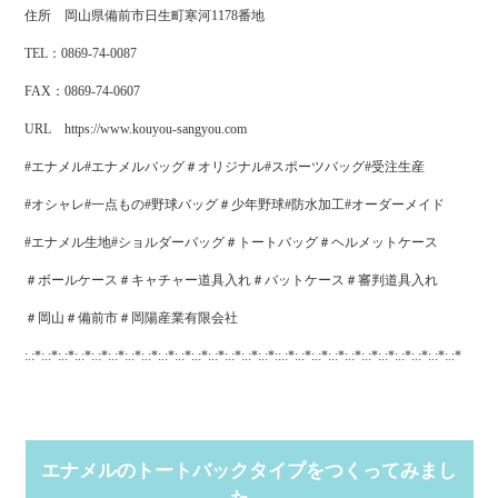
住所 岡山県備前市日生町寒河1178番地
TEL：0869-74-0087
FAX：0869-74-0607
URL https://www.kouyou-sangyou.com
#エナメル#エナメルバッグ＃オリジナル#スポーツバッグ#受注生産
#オシャレ#一点もの#野球バッグ＃少年野球#防水加工#オーダーメイド
#エナメル生地#ショルダーバッグ＃トートバッグ＃ヘルメットケース
＃ボールケース＃キャチャー道具入れ＃バットケース＃審判道具入れ
＃岡山＃備前市＃岡陽産業有限会社
:.:*:.:*:.:*:.:*:.:*:.:*:.:*:.:*:.:*:.:*:.:*:.:*:.:*:.:*:.:*::.:*:.:*:.:*:.:*:.:*:.:*:.:*:.:*:.:*:.:*:.:*
エナメルのトートバックタイプをつくってみまし