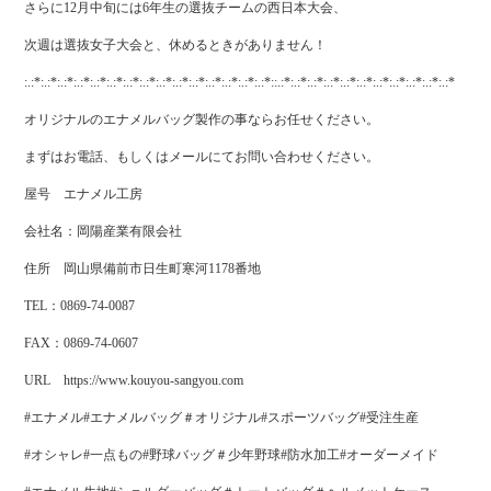
さらに12月中旬には6年生の選抜チームの西日本大会、
次週は選抜女子大会と、休めるときがありません！
:.:*:.:*:.:*:.:*:.:*:.:*:.:*:.:*:.:*:.:*:.:*:.:*:.:*:.:*:.:*::.:*:.:*:.:*:.:*:.:*:.:*:.:*:.:*:.:*:.:*:.:*
オリジナルのエナメルバッグ製作の事ならお任せください。
まずはお電話、もしくはメールにてお問い合わせください。
屋号 エナメル工房
会社名：岡陽産業有限会社
住所 岡山県備前市日生町寒河1178番地
TEL：0869-74-0087
FAX：0869-74-0607
URL https://www.kouyou-sangyou.com
#エナメル#エナメルバッグ＃オリジナル#スポーツバッグ#受注生産
#オシャレ#一点もの#野球バッグ＃少年野球#防水加工#オーダーメイド