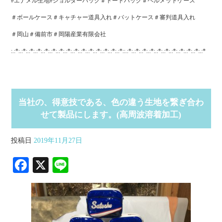
#エナメル生地#ショルダーバッグ＃トートバッグ＃ヘルメットケース
＃ボールケース＃キャチャー道具入れ＃バットケース＃審判道具入れ
＃岡山＃備前市＃岡陽産業有限会社
:.:*:.:*:.:*:.:*:.:*:.:*:.:*:.:*:.:*:.:*:.:*:.:*:.:*:.:*:.:*::.:*:.:*:.:*:.:*:.:*:.:*:.:*:.:*:.:*:.:*:.:*
当社の、得意技である、色の違う生地を繋ぎ合わ
せて製品にします。(高周波溶着加工)
投稿日
2019年11月27日
Fa
X
Li
ce
ne
bo
ok