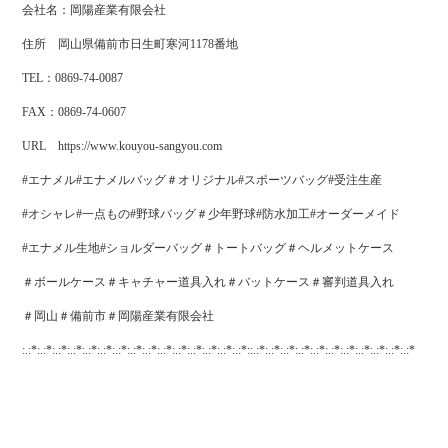
会社名：岡陽産業有限会社
住所 岡山県備前市日生町寒河1178番地
TEL：0869-74-0087
FAX：0869-74-0607
URL https://www.kouyou-sangyou.com
#エナメル#エナメルバッグ＃オリジナル#スポーツバッグ#受注生産
#オシャレ#一点もの#野球バッグ＃少年野球#防水加工#オーダーメイド
#エナメル生地#ショルダーバッグ＃トートバッグ＃ヘルメットケース
＃ボールケース＃キャチャー道具入れ＃バットケース＃審判道具入れ
＃岡山＃備前市＃岡陽産業有限会社
:.:*:.:*:.:*:.:*:.:*:.:*:.:*:.:*:.:*:.:*:.:*:.:*:.:*:.:*:.:*::.:*:.:*:.:*:.:*:.:*:.:*:.:*:.:*:.:*:.:*:.:*