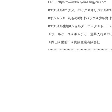
URL https://www.kouyou-sangyou.com
#エナメル#エナメルバッグ＃オリジナル#
#オシャレ#一点もの#野球バッグ＃少年野球
#エナメル生地#ショルダーバッグ＃トート
＃ボールケース＃キャチャー道具入れ＃バ
＃岡山＃備前市＃岡陽産業有限会社
:.:*:.:*:.:*:.:*:.:*:.:*:.:*:.:*:.:*:.:*:.:*:.:*:.:*:.:*:.:*