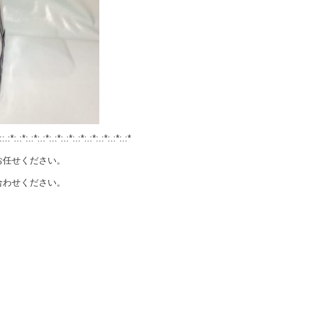
::.:*:.:*:.:*:.:*:.:*:.:*:.:*:.:*:.:*:.:*:.:*
お任せください。
合わせください。