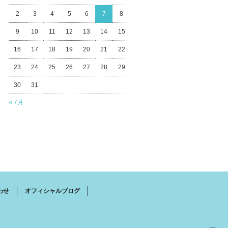
2
3
4
5
6
7
8
9
10
11
12
13
14
15
16
17
18
19
20
21
22
23
24
25
26
27
28
29
30
31
« 7月
わせ
オフィシャルブログ