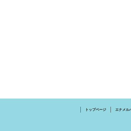
トップページ
エナメル