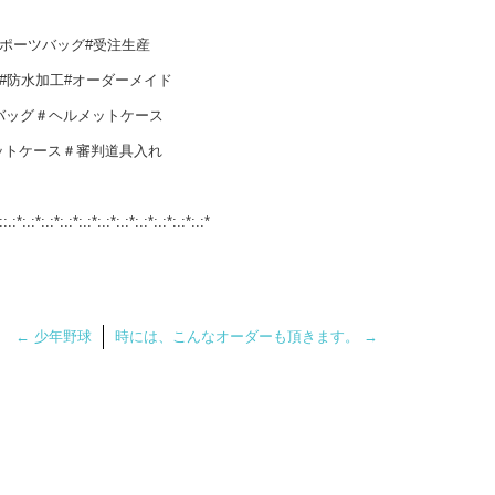
スポーツバッグ#受注生産
#防水加工#オーダーメイド
バッグ＃ヘルメットケース
ットケース＃審判道具入れ
::.:*:.:*:.:*:.:*:.:*:.:*:.:*:.:*:.:*:.:*:.:*
←
少年野球
時には、こんなオーダーも頂きます。
→