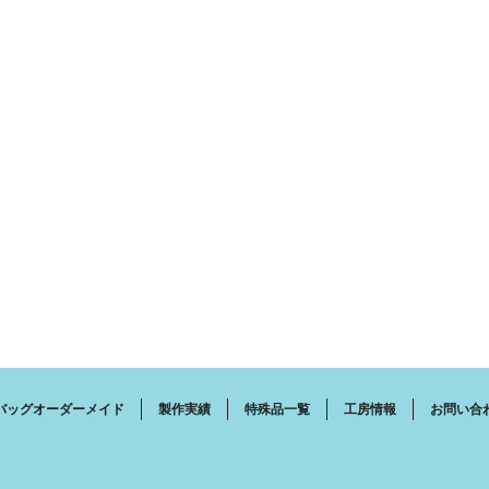
バッグオーダーメイド
製作実績
特殊品一覧
工房情報
お問い合