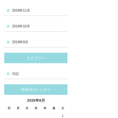
2019年11月
2019年10月
2019年9月
カテゴリー
日記
投稿日カレンダー
2026年8月
日
月
火
水
木
金
土
1