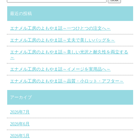
最近の投稿
エナメル工房のよもやま話～一つひとつの注文へ～
エナメル工房のよもやま話～丈夫で美しいバッグを～
エナメル工房のよもやま話～美しい光沢と耐久性を両立する
～
エナメル工房のよもやま話～イメージを実用品へ～
エナメル工房のよもやま話～品質・小ロット・アフター～
アーカイブ
2026年7月
2026年6月
2026年5月