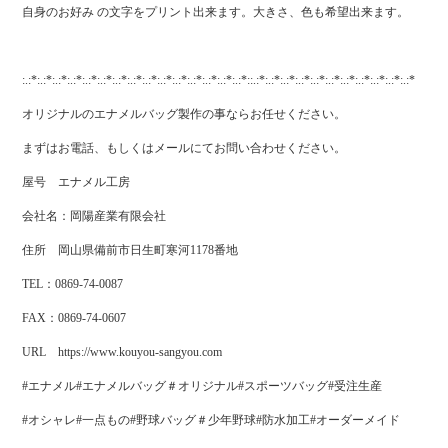
自身のお好み の文字をプリント出来ます。大きさ、色も希望出来ます。
:.:*:.:*:.:*:.:*:.:*:.:*:.:*:.:*:.:*:.:*:.:*:.:*:.:*:.:*:.:*::.:*:.:*:.:*:.:*:.:*:.:*:.:*:.:*:.:*:.:*:.:*
オリジナルのエナメルバッグ製作の事ならお任せください。
まずはお電話、もしくはメールにてお問い合わせください。
屋号 エナメル工房
会社名：岡陽産業有限会社
住所 岡山県備前市日生町寒河1178番地
TEL：0869-74-0087
FAX：0869-74-0607
URL https://www.kouyou-sangyou.com
#エナメル#エナメルバッグ＃オリジナル#スポーツバッグ#受注生産
#オシャレ#一点もの#野球バッグ＃少年野球#防水加工#オーダーメイド