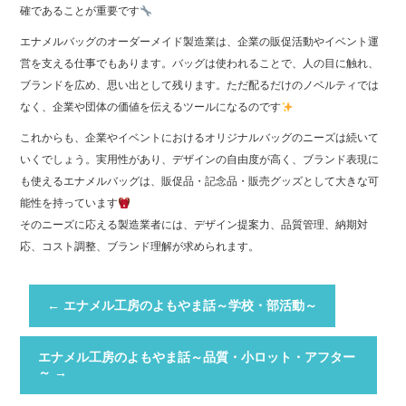
確であることが重要です
エナメルバッグのオーダーメイド製造業は、企業の販促活動やイベント運
営を支える仕事でもあります。バッグは使われることで、人の目に触れ、
ブランドを広め、思い出として残ります。ただ配るだけのノベルティでは
なく、企業や団体の価値を伝えるツールになるのです
これからも、企業やイベントにおけるオリジナルバッグのニーズは続いて
いくでしょう。実用性があり、デザインの自由度が高く、ブランド表現に
も使えるエナメルバッグは、販促品・記念品・販売グッズとして大きな可
能性を持っています
そのニーズに応える製造業者には、デザイン提案力、品質管理、納期対
応、コスト調整、ブランド理解が求められます。
←
エナメル工房のよもやま話～学校・部活動～
エナメル工房のよもやま話～品質・小ロット・アフター
～
→