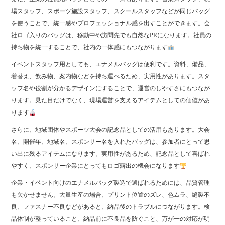
場スタッフ、スポーツ施設スタッフ、スクールスタッフなどが同じバッグ
を使うことで、統一感やプロフェッショナル感を出すことができます。会
社ロゴ入りのバッグは、移動中や訪問先でも自然なPRになります。社員の
持ち物を統一することで、社内の一体感にもつながります
イベントスタッフ用としても、エナメルバッグは便利です。資料、備品、
着替え、飲み物、案内物などを持ち運べるため、実用性があります。スタ
ッフ名や役割が分かるデザインにすることで、運営のしやすさにもつなが
ります。見た目だけでなく、現場運営を支えるアイテムとしての価値があ
ります
さらに、地域団体やスポーツ大会の記念品としての活用もあります。大会
名、開催年、地域名、スポンサー名を入れたバッグは、参加者にとって思
い出に残るアイテムになります。実用性があるため、記念品として喜ばれ
やすく、スポンサー企業にとってもロゴ露出の機会になります
企業・イベント向けのエナメルバッグ製造で選ばれるためには、品質管理
も欠かせません。大量生産の場合、プリント位置のズレ、色ムラ、縫製不
良、ファスナー不良などがあると、納品後のトラブルにつながります。検
品体制が整っていること、納品前に不良品を防ぐこと、万が一の対応が明