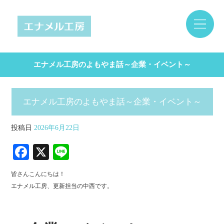
エナメル工房のよもやま話～企業・イベント～
エナメル工房のよもやま話～企業・イベント～
投稿日
2026年6月22日
Fa
X
Li
ce
ne
皆さんこんにちは！
bo
エナメル工房、更新担当の中西です。
ok