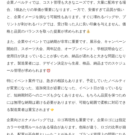
企業ノベルティでは、コスト管理も大きなニーズです。大量に配布する場
合、1個あたりの単価が重要になります。一方で、安価すぎて品質が低い
と、企業イメージを損なう可能性もあります。すぐに壊れるバッグや、プ
リントが剥がれるバッグでは、受け取った人に良い印象を与えません。価
格と品質のバランスを取った提案が求められます
また、企業やイベントでは納期が非常に重要です。展示会、キャンペーン
開始日、スポーツ大会、周年記念、オープンイベント、学校説明会など、
使用日が決まっていることが多いため、納品が遅れると大きな問題になり
ます。製造業者には、デザイン決定から生産、検品、納品までのスケジュ
ール管理が求められます
特にイベント案件では、急ぎの相談もあります。予定していたノベルティ
が変更になった、追加発注が必要になった、イベント日が迫っているな
ど、短納期対応へのニーズも少なくありません。もちろん品質を保つため
には無理な納期は避ける必要がありますが、可能な範囲で柔軟に対応でき
る製造業者は重宝されます
企業向けエナメルバッグでは、ロゴ再現性も重要です。企業ロゴには指定
カラーや使用ルールがある場合があります。色味が違う、ロゴの比率が崩
れる、配置が不自然といったことがあると、ブランド管理上の問題になる