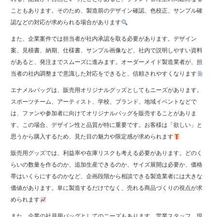
こともあります。そのため、製造前のデザイン確認、色校正、サンプル確
認などの対応が求められる場合があります
また、企業案件では担当者が社内承認を取る必要があります。デザイン
案、見積書、納期、仕様書、サンプル画像など、社内で説明しやすい資料
があると、発注までスムーズに進みます。オーダーメイド製造業者が、担
当者の社内調整まで意識した対応をできると、信頼されやすくなります
エナメルバッグは、販売用オリジナルグッズとしてもニーズがあります。
スポーツチーム、アーティスト、学校、ブランド、地域イベントなどで
は、ファンや参加者に向けてオリジナルバッグを販売することがありま
す。この場合、デザイン性と品質が特に重要です。お客様は「欲しい」と
思うから購入するため、見た目の魅力や限定感が求められます
販売用グッズでは、利益率や在庫リスクも考える必要があります。どのく
らいの数量を作るのか、追加生産できるのか、サイズ展開は必要か、価格
帯はいくらにするのかなど、企画段階から相談できる製造業者には大きな
価値があります。単に製造するだけでなく、売れる商品づくりの視点が求
められます
また、企業の社員用バッグとしてのニーズもあります。営業スタッフ、現