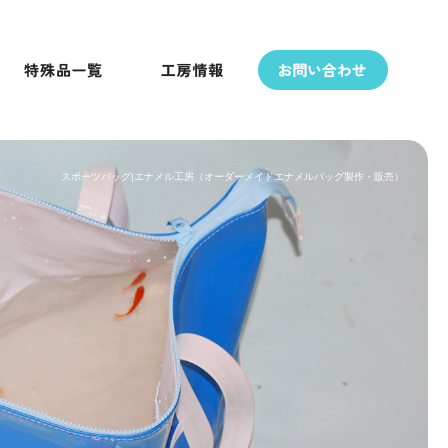
スポーツバッグ|エナメル工房（オーダーメイドエナメルバッグ製作・販売）