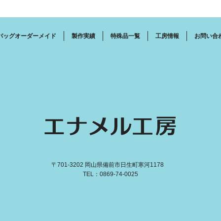
バッグオーダーメイド
製作実績
特殊品一覧
工房情報
お問い合
〒701-3202 岡山県備前市日生町寒河1178
TEL：0869-74-0025