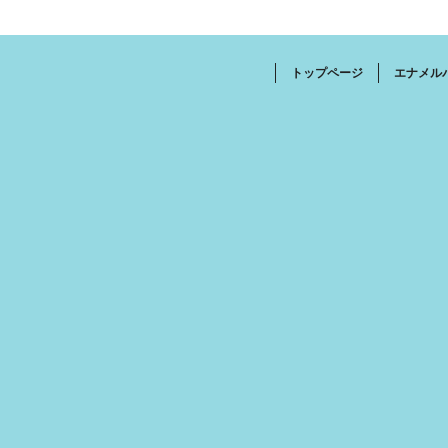
トップページ
エナメル