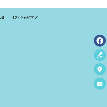
わせ
オフィシャルブログ